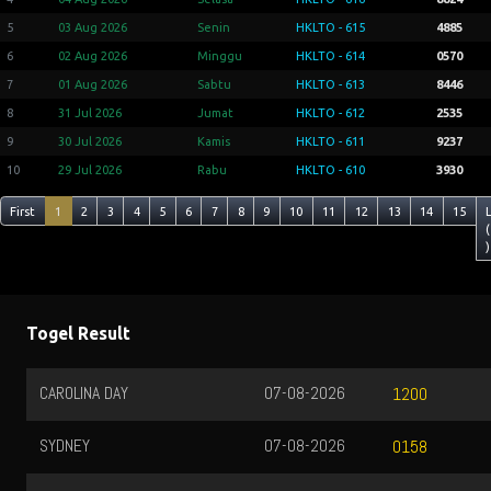
5
03 Aug 2026
Senin
HKLTO - 615
4885
6
02 Aug 2026
Minggu
HKLTO - 614
0570
7
01 Aug 2026
Sabtu
HKLTO - 613
8446
8
31 Jul 2026
Jumat
HKLTO - 612
2535
9
30 Jul 2026
Kamis
HKLTO - 611
9237
10
29 Jul 2026
Rabu
HKLTO - 610
3930
First
1
2
3
4
5
6
7
8
9
10
11
12
13
14
15
(
)
Togel Result
CAROLINA DAY
07-08-2026
1200
SYDNEY
07-08-2026
0158