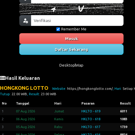
Remember Me
Masuk
Daftar Sekarang
Desktop
Wap
Hasil Keluaran
HONGKONG LOTTO
Website:
https://hongkonglotto.com/
, Hari:
Setiap 
Tutup:
22.00 WIB
, Result:
23.00 WIB
No
Tanggal
Hari
Pasaran
Result
1
07 Aug 2026
Jumat
HKLTO - 619
6011
2
06 Aug 2026
Kamis
HKLTO - 618
1083
3
05 Aug 2026
Rabu
HKLTO - 617
1739
4
04 Aug 2026
Selasa
HKLTO - 616
8824