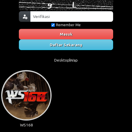
Remember Me
Masuk
Daftar Sekarang
Desktop
Wap
WS168